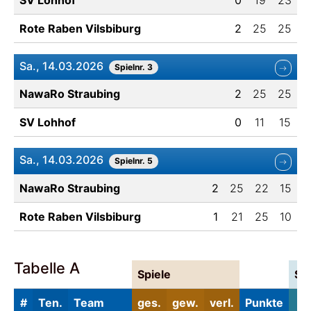
SV Lohhof
0
19
23
Rote Raben Vilsbiburg
2
25
25
Sa., 14.03.2026
Spielnr. 3
NawaRo Straubing
2
25
25
SV Lohhof
0
11
15
Sa., 14.03.2026
Spielnr. 5
NawaRo Straubing
2
25
22
15
Rote Raben Vilsbiburg
1
21
25
10
Tabelle A
Spiele
Sä
#
Ten.
Team
ges.
gew.
verl.
Punkte