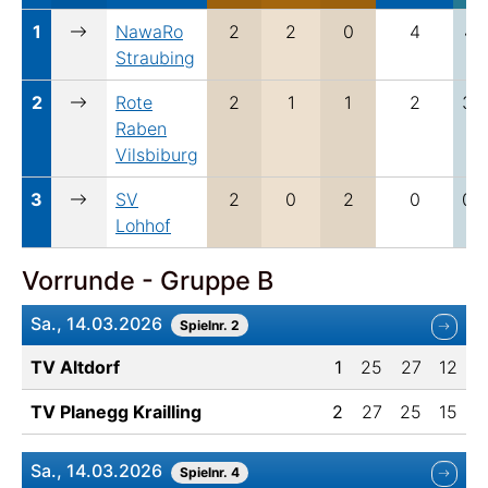
1
NawaRo
2
2
0
4
4:1
Straubing
2
Rote
2
1
1
2
3:2
Raben
Vilsbiburg
3
SV
2
0
2
0
0:4
Lohhof
Vorrunde - Gruppe B
Sa., 14.03.2026
Spielnr. 2
TV Altdorf
1
25
27
12
TV Planegg Krailling
2
27
25
15
Sa., 14.03.2026
Spielnr. 4