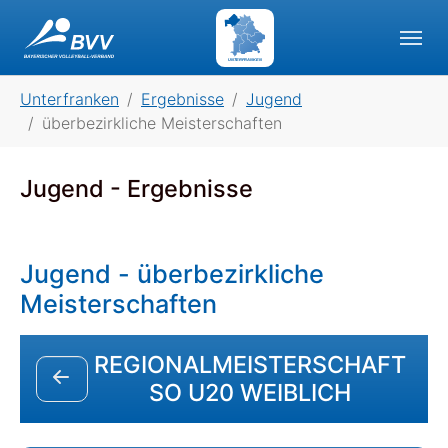
Skip to main navigation
Skip to main content
Skip to page footer
UNTERFRANKEN
You are here:
Unterfranken
Ergebnisse
Jugend
überbezirkliche Meisterschaften
Jugend - Ergebnisse
Jugend - überbezirkliche
Meisterschaften
REGIONALMEISTERSCHAFT
SO U20 WEIBLICH