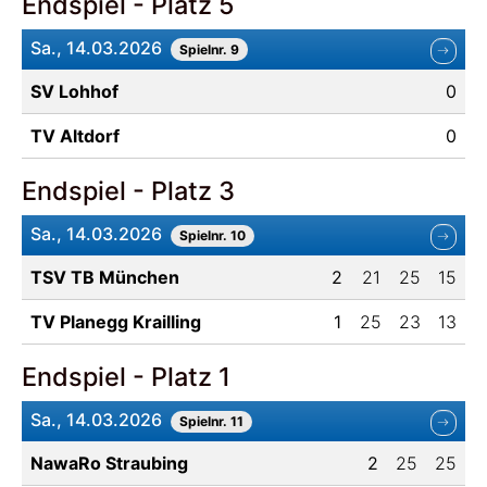
Endspiel - Platz 5
Sa., 14.03.2026
Spielnr. 9
SV Lohhof
0
TV Altdorf
0
Endspiel - Platz 3
Sa., 14.03.2026
Spielnr. 10
TSV TB München
2
21
25
15
TV Planegg Krailling
1
25
23
13
Endspiel - Platz 1
Sa., 14.03.2026
Spielnr. 11
NawaRo Straubing
2
25
25