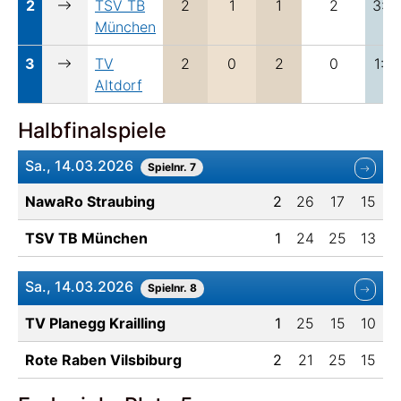
2
TSV TB
2
1
1
2
3:2
München
3
TV
2
0
2
0
1:4
Altdorf
Halbfinalspiele
Sa., 14.03.2026
Spielnr. 7
NawaRo Straubing
2
26
17
15
TSV TB München
1
24
25
13
Sa., 14.03.2026
Spielnr. 8
TV Planegg Krailling
1
25
15
10
Rote Raben Vilsbiburg
2
21
25
15