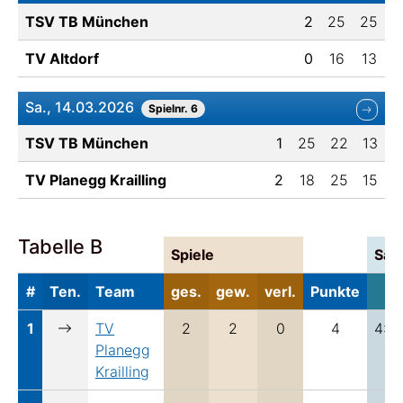
TSV TB München
2
25
25
TV Altdorf
0
16
13
Sa., 14.03.2026
Spielnr. 6
TSV TB München
1
25
22
13
TV Planegg Krailling
2
18
25
15
Tabelle B
Spiele
Sät
#
Ten.
Team
ges.
gew.
verl.
Punkte
1
TV
2
2
0
4
4:2
Planegg
Krailling